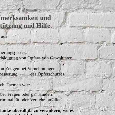
fmerksamkeit und
tützung und Hilfe.
 aus
erungsgesetz,
hädigung von Opfern von Gewalttaten
on Zeugen bei Vernehmungen
Verbesserung des Opferschutzes.
auch Themen wie:
ber Frauen oder gar Kindern
minalität oder Verkehrsunfällen
danke überall da zu verankern, wo es