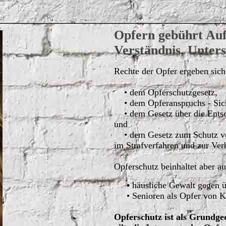
Opfern gebührt Au
Verständnis, Unters
Rechte der Opfer ergeben sich
•
dem Opferschutzgesetz,
• dem Opferanspruchs - Sich
• dem Gesetz über die Entsc
und
• dem Gesetz zum Schutz v
im
Strafverfahren und zur 
Opferschutz beinhaltet aber 
•
häusliche Gewalt gegen ü
• Senioren als Opfer von Kri
Opferschutz ist als Grundge