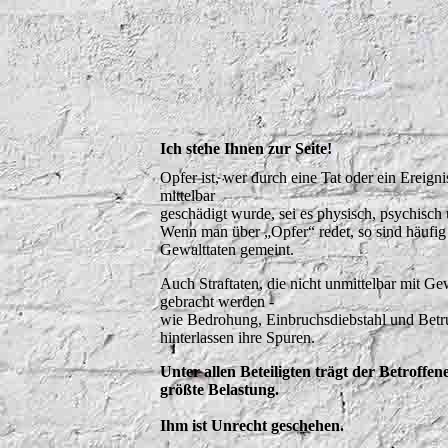
Ich stehe Ihnen zur Seite!
Opfer ist, wer durch eine Tat oder ein Ereigni
mittelbar
geschädigt wurde, sei es physisch, psychisch u
Wenn man über „Opfer“ redet, so sind häufig
Gewalttaten gemeint.
Auch Straftaten, die nicht unmittelbar mit G
gebracht werden -
wie Bedrohung, Einbruchsdiebstahl und Betru
hinterlassen ihre Spuren.
Unter allen Beteiligten trägt der Betroffene
größte Belastung.
Ihm ist Unrecht geschehen.